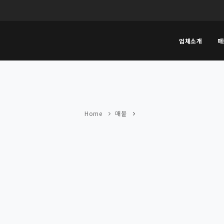
업체소개
매
Home
매물