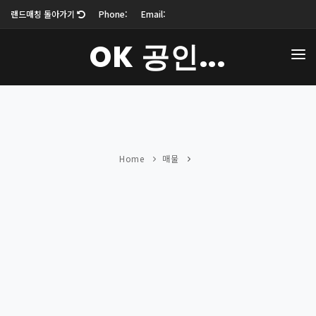
랜드매칭 돌아가기
Phone:
Email:
OK 공인...
업체소개
매물보기
블로그
Home
매물
커뮤니티
오시는 길
로그인