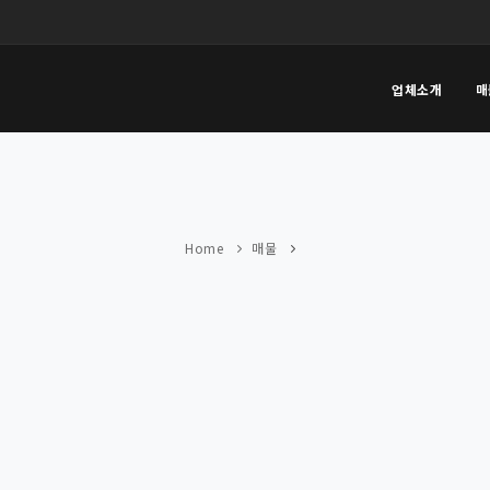
업체소개
매
Home
매물