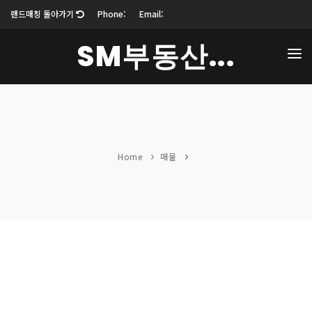
랜드매칭 돌아가기
Phone:
Email:
SM부동산...
업체소개
매물보기
블로그
Home
매물
커뮤니티
오시는 길
로그인